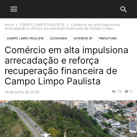
Início
CAMPO LIMPO PAULISTA
Comércio em alta impulsiona
arrecadação e reforça recuperação financeira de Campo Limpo...
CAMPO LIMPO PAULISTA
ECONOMIA
INTERIOR SP
PREFEITURA
Comércio em alta impulsiona
arrecadação e reforça
recuperação financeira de
Campo Limpo Paulista
76
0
18 de junho de 2026