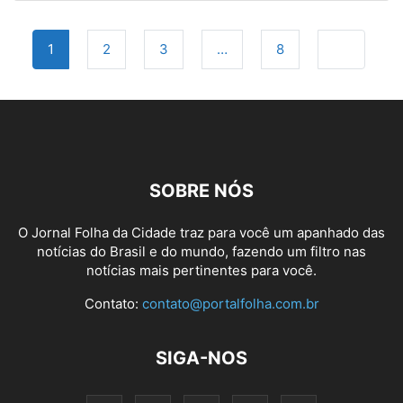
Navegação
Older post
1
2
3
…
8
por
posts
SOBRE NÓS
O Jornal Folha da Cidade traz para você um apanhado das
notícias do Brasil e do mundo, fazendo um filtro nas
notícias mais pertinentes para você.
Contato:
contato@portalfolha.com.br
SIGA-NOS