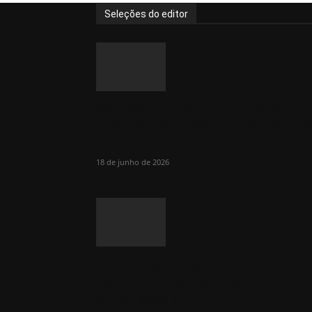
Seleções do editor
Comércio em alta impulsiona
arrecadação e reforça recuperaç
financeira de Campo...
18 de junho de 2026
Atendimento rápido do 192 de
Campo Limpo Paulista evita
amputação de...