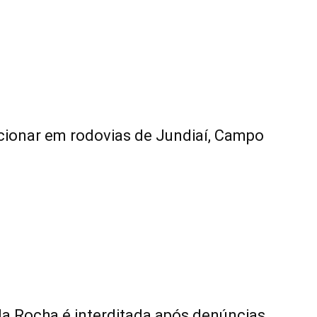
ionar em rodovias de Jundiaí, Campo
da Rocha é interditada após denúncias