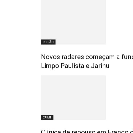
REGIÃO
Novos radares começam a func
Limpo Paulista e Jarinu
CRIME
Clínica de repouso em Franco 