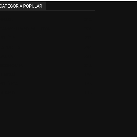
CATEGORIA POPULAR
BRASIL
313
CAMPO LIMPO PAULISTA
306
POLÍCIA
293
ESPORTES
244
SAÚDE
241
ECONOMIA
218
JUNDIAÍ
186
POLÍTICA
185
REGIÃO
185