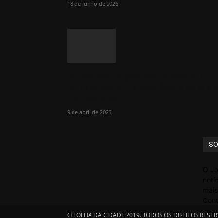
18 de junho de 2026
Mudança na gestão: Alexandre
Aluizio Marchi deixa Secretária da
Fazenda de...
9 de abril de 2026
SO
O Jo
notí
mais
Cont
© FOLHA DA CIDADE 2019. TODOS OS DIREITOS RESER