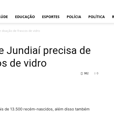
AÚDE
EDUCAÇÃO
ESPORTES
POLÍCIA
POLÍTICA
de doação de frascos de vidro
e Jundiaí precisa de
s de vidro
982
0
ais de 13.500 recém-nascidos, além disso também