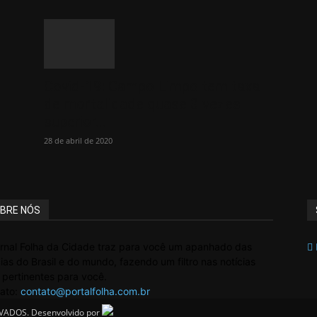
Covid-19: Campo Limpo tem taxa
de mortalidade quase 3 vezes
superior...
28 de abril de 2020
BRE NÓS
rnal Folha da Cidade traz para você um apanhado das
cias do Brasil e do mundo, fazendo um filtro nas notícias
 pertinentes para você.
ato:
contato@portalfolha.com.br
VADOS. Desenvolvido por