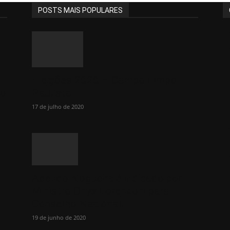
POSTS MAIS POPULARES
Eleições 2020 – Campo Limpo
ão
Paulista
17 de julho de 2020
Adeildo Nogueira é indicado por
Ministro Onyx Lorenzoni para
Conselho Nacional...
19 de junho de 2020