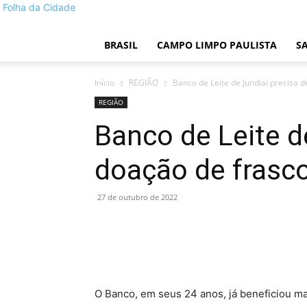
Folha da Cidade
BRASIL
CAMPO LIMPO PAULISTA
S
Início
REGIÃO
Banco de Leite de Jundiaí precisa 
REGIÃO
Banco de Leite d
doação de frasco
27 de outubro de 2022
Share
O Banco, em seus 24 anos, já beneficiou m