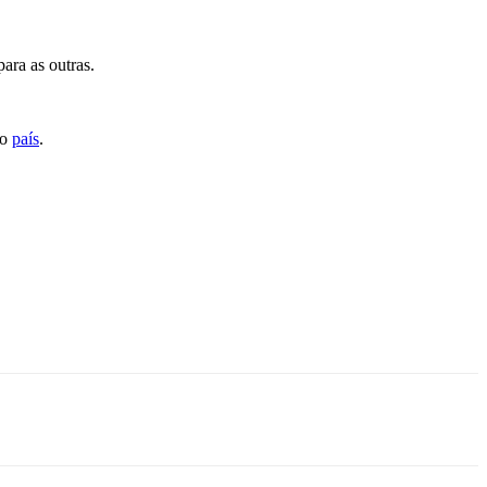
ara as outras.
do
país
.