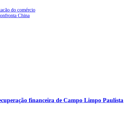
ização do comércio
onfronta China
recuperação financeira de Campo Limpo Paulista