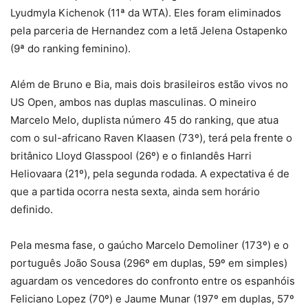
Lyudmyla Kichenok (11ª da WTA). Eles foram eliminados
pela parceria de Hernandez com a letã Jelena Ostapenko
(9ª do ranking feminino).
Além de Bruno e Bia, mais dois brasileiros estão vivos no
US Open, ambos nas duplas masculinas. O mineiro
Marcelo Melo, duplista número 45 do ranking, que atua
com o sul-africano Raven Klaasen (73º), terá pela frente o
britânico Lloyd Glasspool (26º) e o finlandês Harri
Heliovaara (21º), pela segunda rodada. A expectativa é de
que a partida ocorra nesta sexta, ainda sem horário
definido.
Pela mesma fase, o gaúcho Marcelo Demoliner (173º) e o
português João Sousa (296º em duplas, 59º em simples)
aguardam os vencedores do confronto entre os espanhóis
Feliciano Lopez (70º) e Jaume Munar (197º em duplas, 57º