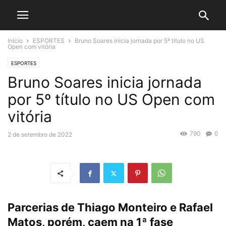
Início
ESPORTES
Bruno Soares inicia jornada por 5º título no US
Open com vitória
ESPORTES
Bruno Soares inicia jornada
por 5º título no US Open com
vitória
790
0
2 de setembro de 2022
Parcerias de Thiago Monteiro e Rafael
Matos, porém, caem na 1ª fase