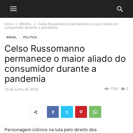
Início
BRASIL
Celso Russomanno permanece o maior aliado do
consumidor durante a pandemia
BRASIL
POLÍTICA
Celso Russomanno
permanece o maior aliado do
consumidor durante a
pandemia
1746
0
29 de junho de 2020
Personagem icônico na luta pelo direito dos