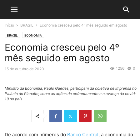
Início
BRASIL
Economia cresceu pelo 4º mês seguido em agosto
BRASIL
ECONOMIA
Economia cresceu pelo 4º
mês seguido em agosto
1256
0
15 de outubro de 2020
Ministro da Economia, Paulo Guedes, participam da coletiva de imprensa no
Palácio do Planalto, sobre as ações de enfrentamento e o avanço da covid-
19 no país
De acordo com números do
Banco Central
, a economia do