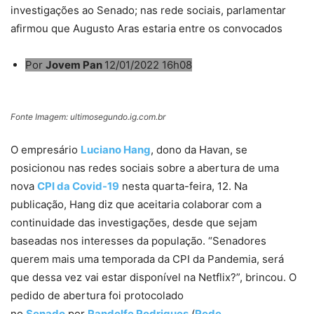
investigações ao Senado; nas rede sociais, parlamentar
afirmou que Augusto Aras estaria entre os convocados
Por
Jovem Pan
12/01/2022 16h08
Fonte Imagem: ultimosegundo.ig.com.br
O empresário
Luciano Hang
, dono da Havan, se
posicionou nas redes sociais sobre a abertura de uma
nova
CPI da Covid-19
nesta quarta-feira, 12. Na
publicação, Hang diz que aceitaria colaborar com a
continuidade das investigações, desde que sejam
baseadas nos interesses da população. “Senadores
querem mais uma temporada da CPI da Pandemia, será
que dessa vez vai estar disponível na Netflix?”, brincou. O
pedido de abertura foi protocolado
no
Senado
por
Randolfe Rodrigues
(
Rede