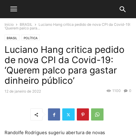
Início
BRASIL
Luciano Hang critica pedido de nova CPI da Covid-19:
‘Querem palco para...
BRASIL
POLÍTICA
Luciano Hang critica pedido
de nova CPI da Covid-19:
‘Querem palco para gastar
dinheiro público’
1100
0
12 de janeiro de 2022
Randolfe Rodrigues sugeriu abertura de novas