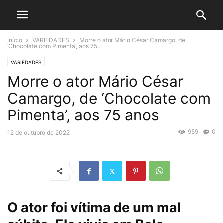
Início
VARIEDADES
Morre o ator Mário César Camargo, de
‘Chocolate com Pimenta’, aos 75...
VARIEDADES
Morre o ator Mário César
Camargo, de ‘Chocolate com
Pimenta’, aos 75 anos
959
0
12 de outubro de 2022
O ator foi vítima de um mal