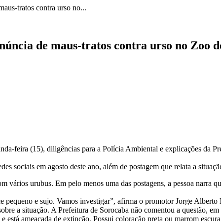
aus-tratos contra urso no...
núncia de maus-tratos contra urso no Zoo 
a-feira (15), diligências para a Polícia Ambiental e explicações da Pr
 sociais em agosto deste ano, além de postagem que relata a situação 
com vários urubus. Em pelo menos uma das postagens, a pessoa narra q
ce pequeno e sujo. Vamos investigar”, afirma o promotor Jorge Alberto
sobre a situação. A Prefeitura de Sorocaba não comentou a questão, em e
ul e está ameaçada de extinção. Possui coloração preta ou marrom esc