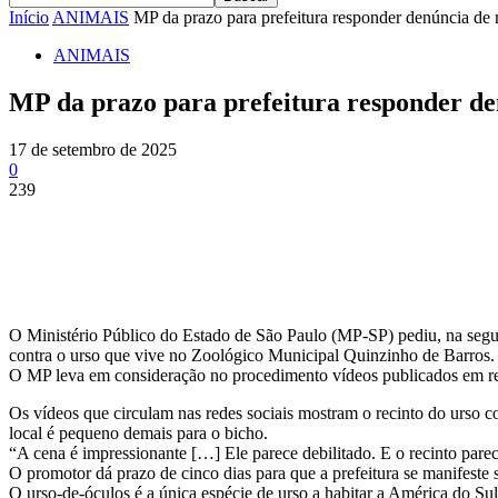
Início
ANIMAIS
MP da prazo para prefeitura responder denúncia de m
ANIMAIS
MP da prazo para prefeitura responder de
17 de setembro de 2025
0
239
Share
O Ministério Público do Estado de São Paulo (MP-SP) pediu, na segund
contra o urso que vive no Zoológico Municipal Quinzinho de Barros.
O MP leva em consideração no procedimento vídeos publicados em redes
Os vídeos que circulam nas redes sociais mostram o recinto do urso 
local é pequeno demais para o bicho.
“A cena é impressionante […] Ele parece debilitado. E o recinto pare
O promotor dá prazo de cinco dias para que a prefeitura se manifeste 
O urso-de-óculos é a única espécie de urso a habitar a América do S