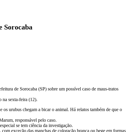
de Sorocaba
efeitura de Sorocaba (SP) sobre um possível caso de maus-tratos
na sexta-feira (12).
ue os urubus chegam a bicar o animal. Há relatos também de que o
 Marum, responsável pelo caso.
special se tem ciência da investigação.
ura, com exceção das manchas de coloração branca ou bege em formas