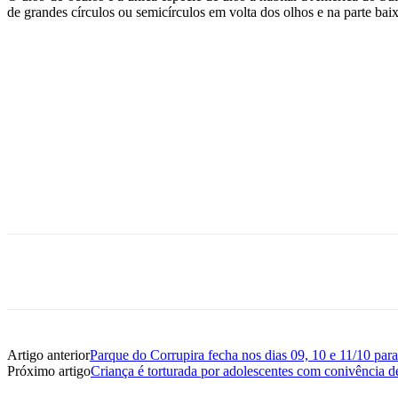
de grandes círculos ou semicírculos em volta dos olhos e na parte bai
Share
Artigo anterior
Parque do Corrupira fecha nos dias 09, 10 e 11/10 para
Próximo artigo
Criança é torturada por adolescentes com conivência 