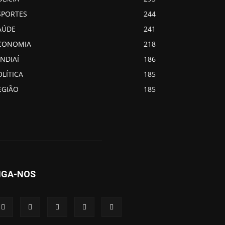
SPORTES
244
AÚDE
241
CONOMIA
218
UNDIAÍ
186
OLÍTICA
185
EGIÃO
185
IGA-NOS