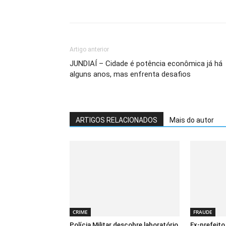
Share
Artigo anterior
JUNDIAÍ – Cidade é potência econômica já há
alguns anos, mas enfrenta desafios
ARTIGOS RELACIONADOS
Mais do autor
CRIME
FRAUDE
Polícia Militar descobre laboratório
Ex-prefeito 