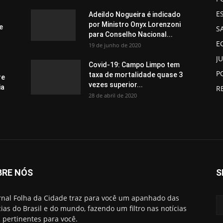
E
Adeildo Nogueira é indicado
por Ministro Onyx Lorenzoni
e
S
para Conselho Nacional...
E
19 de junho de 2020
J
Covid-19: Campo Limpo tem
P
taxa de mortalidade quase 3
re
vezes superior...
ia
R
28 de abril de 2020
BRE NÓS
S
rnal Folha da Cidade traz para você um apanhado das
cias do Brasil e do mundo, fazendo um filtro nas notícias
 pertinentes para você.