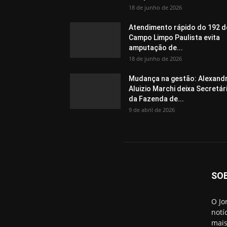
18 de junho de 2026
Atendimento rápido do 192 d
Campo Limpo Paulista evita
amputação de...
18 de junho de 2026
Mudança na gestão: Alexand
Aluizio Marchi deixa Secretár
da Fazenda de...
9 de abril de 2026
SO
O Jo
notí
mais