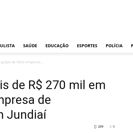
Folha
ULISTA
SAÚDE
EDUCAÇÃO
ESPORTES
POLÍCIA
golpe de falsa empresa...
da
is de R$ 270 mil em
mpresa de
 Jundiaí
Cidade
269
0