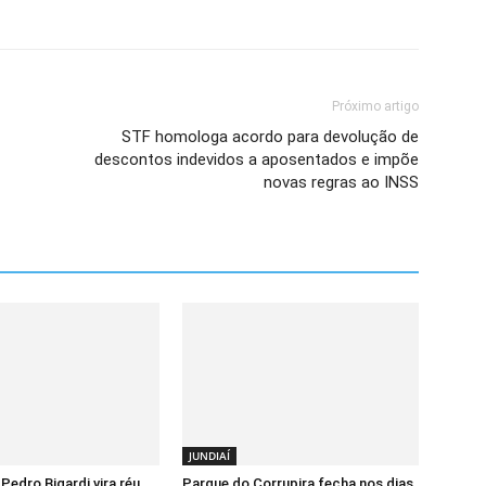
Próximo artigo
STF homologa acordo para devolução de
descontos indevidos a aposentados e impõe
novas regras ao INSS
JUNDIAÍ
Pedro Bigardi vira réu
Parque do Corrupira fecha nos dias