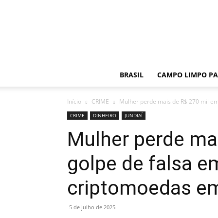
BRASIL
CAMPO LIMPO PA
Início
CRIME
Mulher perde mais de R$ 270 mil em 
CRIME
DINHEIRO
JUNDIAÍ
Mulher perde ma
golpe de falsa e
criptomoedas em
5 de julho de 2025