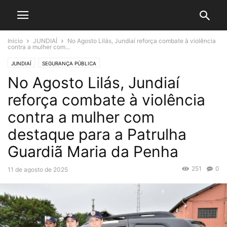
Início
JUNDIAÍ
No Agosto Lilás, Jundiaí reforça combate à violência
contra a mulher com...
JUNDIAÍ
SEGURANÇA PÚBLICA
No Agosto Lilás, Jundiaí
reforça combate à violência
contra a mulher com
destaque para a Patrulha
Guardiã Maria da Penha
251
0
11 de agosto de 2025