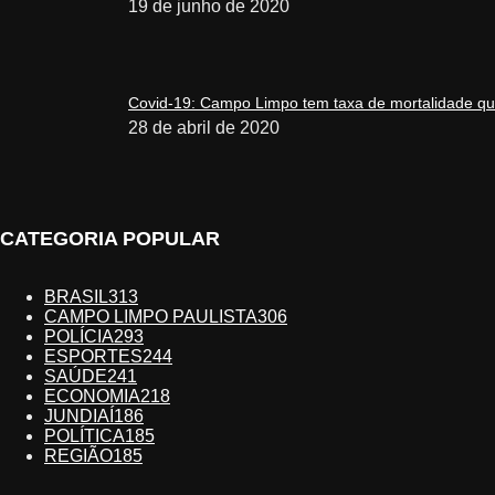
19 de junho de 2020
Covid-19: Campo Limpo tem taxa de mortalidade qua
28 de abril de 2020
CATEGORIA POPULAR
BRASIL
313
CAMPO LIMPO PAULISTA
306
POLÍCIA
293
ESPORTES
244
SAÚDE
241
ECONOMIA
218
JUNDIAÍ
186
POLÍTICA
185
REGIÃO
185