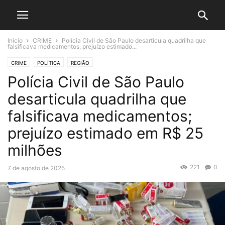
Início
CRIME
Polícia Civil de São Paulo desarticula quadrilha que
falsificava medicamentos; prejuízo estimado...
CRIME
POLÍTICA
REGIÃO
Polícia Civil de São Paulo
desarticula quadrilha que
falsificava medicamentos;
prejuízo estimado em R$ 25
milhões
221
0
7 de agosto de 2025