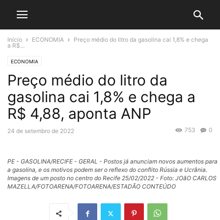
Início
ECONOMIA
Preço médio do litro da gasolina cai 1,8% e chega
a R$...
ECONOMIA
Preço médio do litro da
gasolina cai 1,8% e chega a
R$ 4,88, aponta ANP
753
0
24 de setembro de 2022
PE - GASOLINA/RECIFE - GERAL - Postos já anunciam novos aumentos para
a gasolina, e os motivos podem ser o reflexo do conflito Rússia e Ucrânia.
Imagens de um posto no centro do Recife 25/02/2022 - Foto: JOãO CARLOS
MAZELLA/FOTOARENA/FOTOARENA/ESTADÃO CONTEÚDO