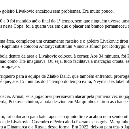
 goleiro Livakovic encaixou sem problemas. Era muito pouco.
0 a 0 foi mantido até o final do 1º tempo, sem que ninguém tivesse uma
 nesta Copa, foi a quarta vez em que o placar em branco permaneceu dur
uena área, completou um cruzamento rasteiro e o goleiro Livakovic tir
te Raphinha e colocou Antony; substituiu Vinícius Júnior por Rodrygo; 
ola dentro da área e Livakovic colocou à corner. Aos 34 minutos, foi 
não como Tite imaginava. Ou seja, tudo facilitava a marcação croata, es
rorrogação.
riqueiro para a equipe de Zlatko Dalic, que também enfrentou prorrogaçã
té que, aos 15 minutos do 1º tempo do tempo extra, Neymar fez tabelin
cia. Afinal, seus jogadores precisavam atacar pela primeira vez no jogo
da, Petkovic chutou, a bola desviou em Marquinhos e tirou as chances d
r, foi colocado para bater apenas o quinto tiro e acabou nem sendo uti
s de Livakovic. Casemiro e Pedro ainda fizeram seus gols. Marquinhos 
u a Dinamarca e a Rússia dessa forma. Em 2022, deixou para trás o Japã