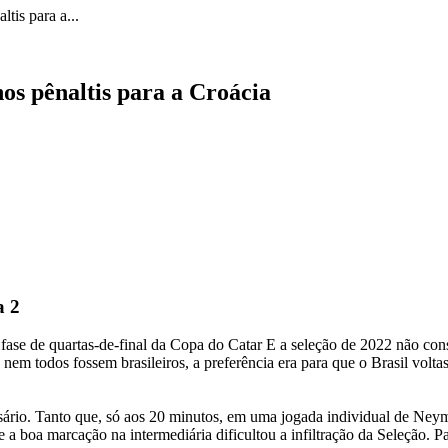
tis para a...
os pênaltis para a Croácia
a 2
 fase de quartas-de-final da Copa do Catar E a seleção de 2022 não con
em todos fossem brasileiros, a preferência era para que o Brasil volta
rio. Tanto que, só aos 20 minutos, em uma jogada individual de Neymar
 e a boa marcação na intermediária dificultou a infiltração da Seleção. 