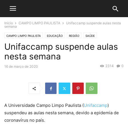
Início
CAMPO LIMPO PAULISTA
Unifaccamp suspende aulas nesta
semana
CAMPO LIMPO PAULISTA
EDUCAÇÃO
REGIÃO
SAÚDE
Unifaccamp suspende aulas
nesta semana
2314
0
16 de março de 2020
A Universidade Campo Limpo Paulista (
Unifaccamp
)
suspendeu as aulas nesta semana, devido a epidemia de
coronavírus no país.