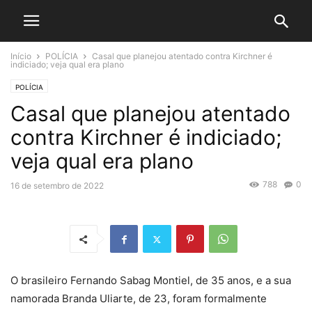
Início
POLÍCIA
Casal que planejou atentado contra Kirchner é
indiciado; veja qual era plano
POLÍCIA
Casal que planejou atentado
contra Kirchner é indiciado;
veja qual era plano
788
0
16 de setembro de 2022
O brasileiro Fernando Sabag Montiel, de 35 anos, e a sua
namorada Branda Uliarte, de 23, foram formalmente