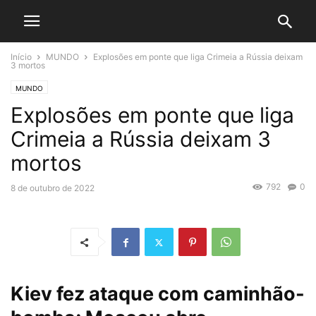
Início
MUNDO
Explosões em ponte que liga Crimeia a Rússia deixam
3 mortos
MUNDO
Explosões em ponte que liga
Crimeia a Rússia deixam 3
mortos
792
0
8 de outubro de 2022
Kiev fez ataque com caminhão-