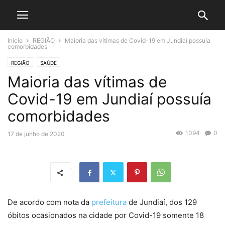
Início
REGIÃO
Maioria das vítimas de Covid-19 em Jundiaí possuía
comorbidades
REGIÃO
SAÚDE
Maioria das vítimas de
Covid-19 em Jundiaí possuía
comorbidades
1094
0
17 de junho de 2020
De acordo com nota da
prefeitura
de Jundiaí, dos 129
óbitos ocasionados na cidade por Covid-19 somente 18