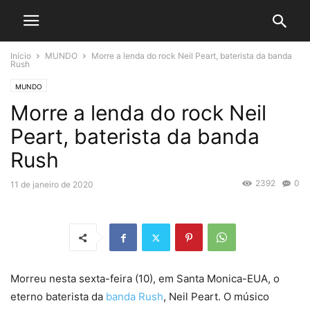
Início
MUNDO
Morre a lenda do rock Neil Peart, baterista da banda
Rush
MUNDO
Morre a lenda do rock Neil
Peart, baterista da banda
Rush
2392
0
11 de janeiro de 2020
Morreu nesta sexta-feira (10), em Santa Monica-EUA, o
eterno baterista da
banda Rush
, Neil Peart. O músico