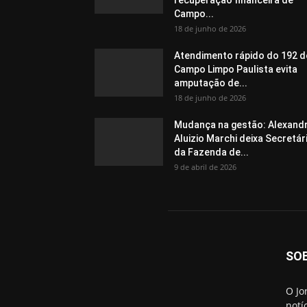
Campo...
18 de junho de 2026
Atendimento rápido do 192 d
Campo Limpo Paulista evita
amputação de...
18 de junho de 2026
Mudança na gestão: Alexand
Aluizio Marchi deixa Secretár
da Fazenda de...
9 de abril de 2026
SO
O Jo
notí