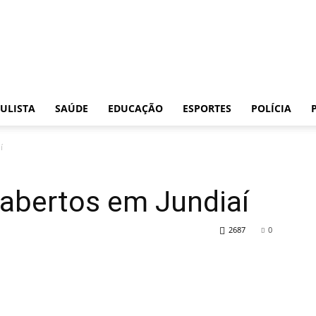
Folha
ULISTA
SAÚDE
EDUCAÇÃO
ESPORTES
POLÍCIA
í
da
eabertos em Jundiaí
2687
0
Cidade