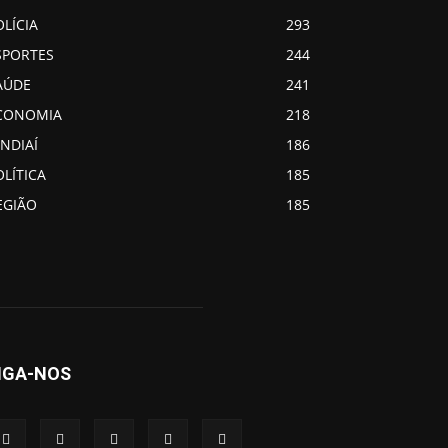
OLÍCIA
293
SPORTES
244
AÚDE
241
CONOMIA
218
UNDIAÍ
186
OLÍTICA
185
EGIÃO
185
IGA-NOS