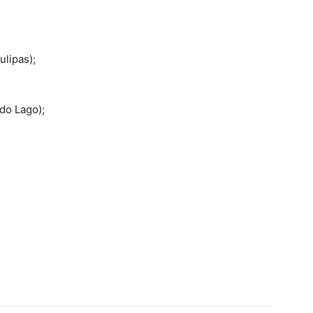
ulipas);
do Lago);