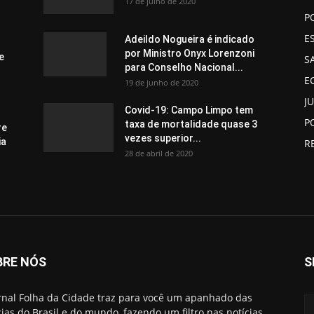
17 de julho de 2020
P
E
Adeildo Nogueira é indicado
por Ministro Onyx Lorenzoni
e
S
para Conselho Nacional...
E
19 de junho de 2020
J
Covid-19: Campo Limpo tem
P
taxa de mortalidade quase 3
re
vezes superior...
ia
R
28 de abril de 2020
BRE NÓS
S
rnal Folha da Cidade traz para você um apanhado das
cias do Brasil e do mundo, fazendo um filtro nas notícias