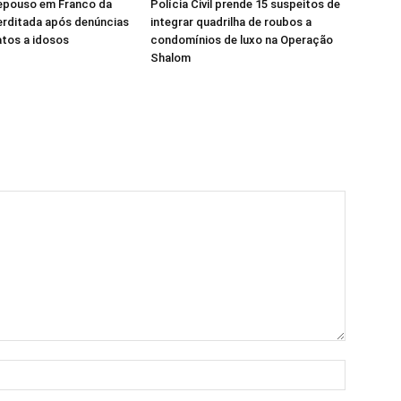
repouso em Franco da
Polícia Civil prende 15 suspeitos de
erditada após denúncias
integrar quadrilha de roubos a
tos a idosos
condomínios de luxo na Operação
Shalom