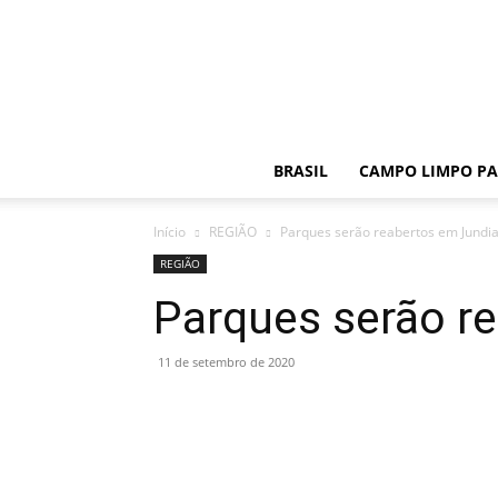
BRASIL
CAMPO LIMPO PA
Início
REGIÃO
Parques serão reabertos em Jundia
REGIÃO
Parques serão r
11 de setembro de 2020
Share