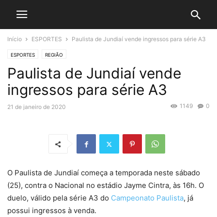
Início
ESPORTES
Paulista de Jundiaí vende ingressos para série A3
ESPORTES
REGIÃO
Paulista de Jundiaí vende
ingressos para série A3
1149
0
21 de janeiro de 2020
O Paulista de Jundiaí começa a temporada neste sábado
(25), contra o Nacional no estádio Jayme Cintra, às 16h. O
duelo, válido pela série A3 do
Campeonato Paulista
, já
possui ingressos à venda.