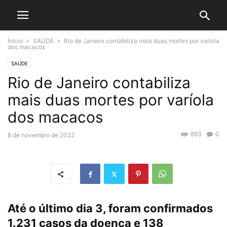
Início
SAÚDE
Rio de Janeiro contabiliza mais duas mortes por varíola
dos macacos
SAÚDE
Rio de Janeiro contabiliza
mais duas mortes por varíola
dos macacos
893
0
8 de novembro de 2022
Até o último dia 3, foram confirmados
1.231 casos da doença e 138