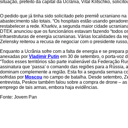
situação, prefeito da capital da Ucrânia, Vital Klitschko, soli
O pedido que já tinha sido solicitado pelo premiê ucraniano n
abastecimento são totais. “Os hospitais estão usando geradore
restabelecer a rede. Kharkiv, a segunda maior cidade ucraniana
DTEK anunciou que os funcionários estavam fazendo “todos os 
infraestruturas de energia ucranianas. Várias localidades da re
Zelensky reiterou a recusa de negociar com o presidente russo, 
Enquanto a Ucrânia sofre com a falta de energia e se prepara p
anexadas por
Vladimir Putin
em 30 de setembro, o porta-voz do
“Todos esses territórios são parte inalienável da Federação Rus
assinatura que ‘passa’ o comando das regiões para a Rússia, ai
dominam complemente a região. Esta foi a segunda semana cons
sofridas por
Moscou
no campo de batalha. Desde setembro, Zel
entrevista, Peskov também falou sobre a compra de drone – as
emprego de tais armas, embora haja evidências.
Fonte: Jovem Pan