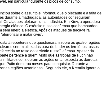
ável, em particular durante os picos de consumo.
ciou sobre o assunto e informou que o blecaute e a falta de
aques durante a madrugada, as autoridades conseguiram
nal. Os ataques afetaram uma indústria. Em Kiev, a operadora
ergia elétrica. O exército russo confirmou que bombardeou
m sem energia elétrica. Após os ataques de terça-feira,
terrorizar e matar civis”.
sposta à repórteres que questionaram sobre as quatro regiões
eares serem utilizadas para defender os territórios russos.
recida ao resto do território russo”, afirmou. Apesar da
 parte pertence a quem, visto que as tropas de Putin não
s militares consideram as ações uma resposta às derrotas
que Putin demorou meses para conquistar. Durante a
ar as regiões ucranianas. Segundo ele, o Kremlin ignora o