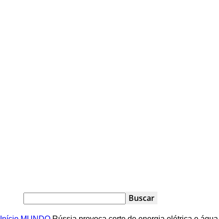
Início
MUNDO
Rússia provoca corte de energia elétrica e água