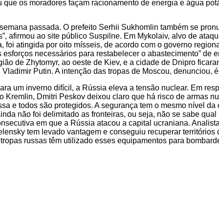
citou que os moradores façam racionamento de energia e água pot
a semana passada. O prefeito Serhii Sukhomlin também se pronun
s”, afirmou ao site público Suspilne. Em Mykolaiv, alvo de at
, foi atingida por oito mísseis, de acordo com o governo regio
esforços necessários para restabelecer o abastecimento” de en
gião de Zhytomyr, ao oeste de Kiev, e a cidade de Dnipro ficara
Vladimir Putin. A intenção das tropas de Moscou, denunciou, é “a
ara um inverno difícil, a Rússia eleva a tensão nuclear. Em re
 Kremlin, Dmitri Peskov deixou claro que há risco de armas nucl
sa e todos são protegidos. A segurança tem o mesmo nível da ofe
nda não foi delimitado as fronteiras, ou seja, não se sabe qual
ecutiva em que a Rússia atacou a capital ucraniana. Analista
ensky tem levado vantagem e conseguiu recuperar territórios 
 tropas russas têm utilizado esses equipamentos para bombarde