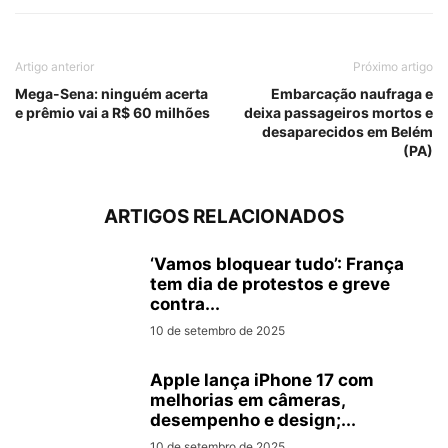
Artigo anterior
Próximo artigo
Mega-Sena: ninguém acerta
Embarcação naufraga e
e prêmio vai a R$ 60 milhões
deixa passageiros mortos e
desaparecidos em Belém
(PA)
ARTIGOS RELACIONADOS
‘Vamos bloquear tudo’: França
tem dia de protestos e greve
contra...
10 de setembro de 2025
Apple lança iPhone 17 com
melhorias em câmeras,
desempenho e design;...
10 de setembro de 2025